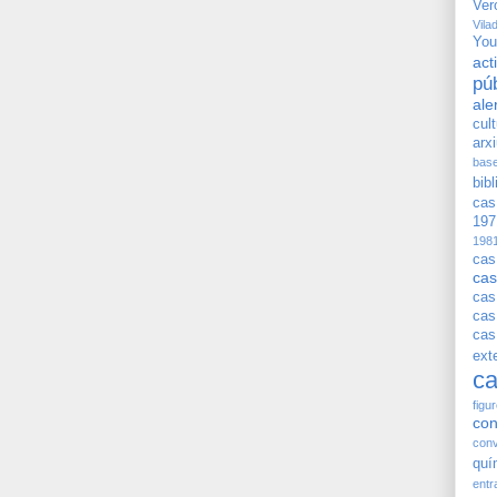
Ver
Vila
You
ac
pú
ale
cul
arx
bas
bib
cas
197
198
cas
cas
cas
cas
cas
exte
ca
figu
con
conv
quí
entr