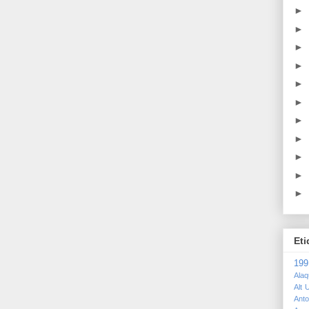
►
►
►
►
►
►
►
►
►
►
►
Eti
19
Ala
Alt U
Anto