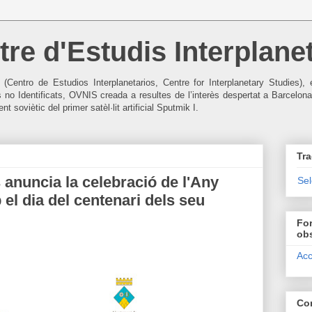
re d'Estudis Interplanet
I (Centro de Estudios Interplanetarios, Centre for Interplanetary Studies
s no Identificats, OVNIS creada a resultes de l’interès despertat a Barcelona
t soviètic del primer satèl·lit artificial Sputmik I.
Tra
 anuncia la celebració de l'Any
Se
el dia del centenari dels seu
For
ob
Acc
Co