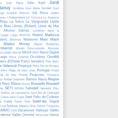
Jordi
John Keel
ez
Joan Plana
danuy
Jordània
Jose Maria Semitiel
José
Juli Roca
sga
Juankar Moreno
Júpiter
taveu
L'Indépendant
La Corunya
La Noguera
Rioja
La Selva
La Vanguardia
Lleida
bre Blau
Llimós (Robert)
Lloret de Mar
is Alfonso Gámez
Lumières dans la
Mallorca
Madrid
;Canigó
Líban
MUFON
Mart
Martí
ises
Maresme
Manresa
Maties Morey
Miquel Boladeras
tserrat
Mundo Desconocido
Mussara
NASA
Nació Digital
us Lleget
Múrcia
NEO
Ovni66
uega
Occitània
Nova Zelanda
ers d'Ovnis
Parcs temàtics
País Basc
s Valencià
Perpinyà
Piera
Pla de l'Estany
Portugal
 d'Aro
Platja de Sant Joan
Prada
Projectes
mià de Mar
Priorat
Próspera
Regne
Ramón Navia
oz
Rafael Subirana
t
Rosselló
Roswell
Reus
Ribera
Roses
SETI
Sabadell
sia
SIGMA
Salvador Díez
 Andreu de Llavaneres
Sant Boi de Llobregat
Sant Feliu de Codines
 Celoni
Sant Cugat
Satèl·lits
Segrià
a Eulàlia
Santa Pola
Suïssa
r.cat
Sàpiens
Síria
Telstar
Tunguska
UMMO
Vacarisses
Vallespir
Vallès
USA
idental
Vallès Oriental
Venus
Veneçuela