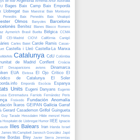
Argentina
nys de Mar
Armènia
Artur
Austràlia
Bages
Baix Camp
Baix Empordà
RU
x Llobregat
Baix Maestrat
Baix Montseny
x Penedès
Baix Penedés
Baix Vinalopó
lester Olmos
Barcelona
Banyoles
celonès
Benítez
Blanes
Blasco Romero
Bèlgica
raz Aymerich
Brasil
Buelta
CCMA
I
CEI-Madrid
CIOVI
Califòrnia
Canigó
àries
Carole Ramis
Carles Batet
Casas-
Castella i Lleó
Castella-La Manxa
uet
Catalunya
CdU
elldefels
Colòmbia
unitat de Madrid
Conflent
Croàcia
Dinamarca
ST
Desaparicions avions
iken
EUA
El Ojo Crítico
El
Eivissa
riódico de Catalunya
El Soler
orda.info
Espanya
Empordà
Escòcia
tats Units
Eugeni Danyans
Eugenio
cusa
Extremadura
Farriols
Fernández Peris
ança
Fundación Anomalía
Freixedo
Galícia
dación Íkaros
GEIPAN
Garraf
Grifol
Gerard Casademon
Guingueta
à
Guy Tarade
Hessdalen
Hilde menzel
Homs
IIEE
a
Hospitalet de Llobregat
Humor
Ignacio
Illes Balears
Iran
naude
Irlanda
Israel
James McCampbell
Janosch González
Japó
me Bordas Bley
Javier Sierra
Jeremías