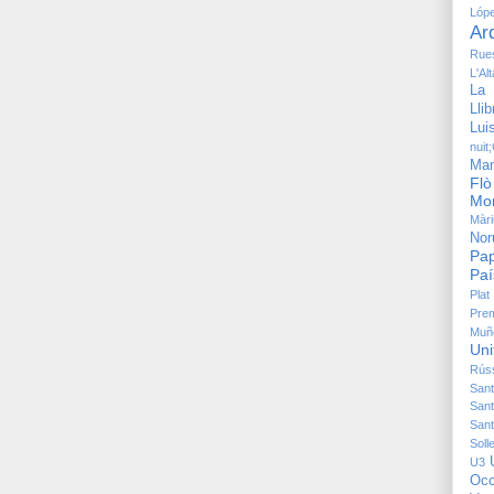
Lóp
Ar
Rue
L'Al
La 
Lli
Lu
nuit
Man
Flò
Mon
Màri
Nor
Pap
Paí
Plat
Pre
Muñ
Uni
Rús
Sant
Sant
Sant
Solle
U3
Occ