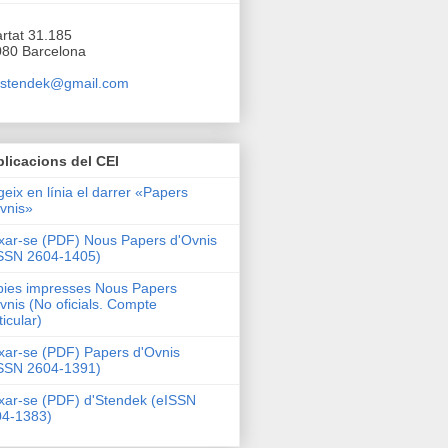
I
rtat 31.185
80 Barcelona
.stendek@gmail.com
licacions del CEI
geix en línia el darrer «Papers
vnis»
xar-se (PDF) Nous Papers d'Ovnis
SSN 2604-1405)
ies impresses Nous Papers
vnis (No oficials. Compte
ticular)
xar-se (PDF) Papers d'Ovnis
SSN 2604-1391)
xar-se (PDF) d'Stendek (eISSN
04-1383)