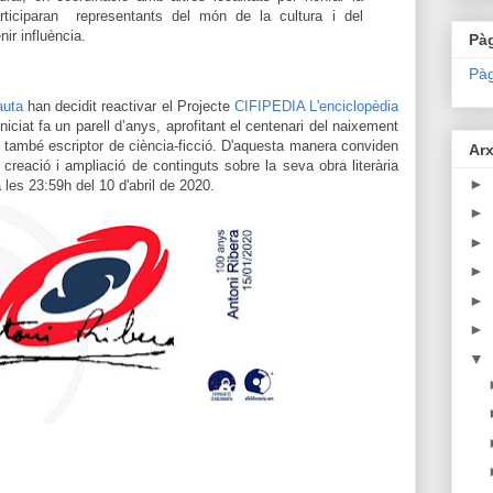
rticiparan
representants
de
l
món de la
cultura i del
ir influència.
Pà
Pàg
auta
han decidit reactivar el Projecte
CIFIPEDIA
L'enciclopèdia
iniciat fa un parell d’anys, aprofitant el centenari del naixement
ò també escriptor de ciència-ficció
. D'aquesta manera conviden
Arx
 creació i ampliació de continguts sobre la seva obra literària
►
 les 23:59h del 10 d'abril de 2020.
►
►
►
►
►
▼