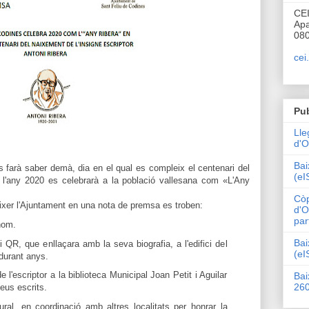
CE
Apa
080
cei
Pub
Lle
d'O
Bai
 farà saber demà, dia en el qual es compleix el centenari del
(eI
 l'any 2020 es celebrarà a la població vallesana com «L'Any
Còp
ixer l'Ajuntament en una nota de premsa es troben:
d'O
par
nom.
Bai
 QR, que enllaçara amb la seva biografia, a l'edifici del
(eI
durant anys.
 l'escriptor a la biblioteca Municipal Joan Petit i Aguilar
Bai
26
seus escrits.
ural
, en coordinació
amb
altres localitats
per honrar la