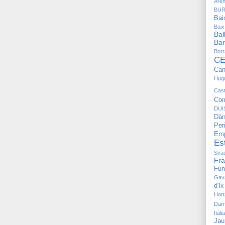
Are
BU
Bai
Bai
Bal
Bar
Bor
CE
Can
Hug
Cast
Com
DUI
Dän
Pe
Emp
Es
Sira
Fr
Fun
Gav
d'Ix
Hort
Dar
Itàlia
Jau