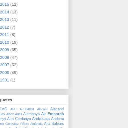
2015
(12)
2014
(13)
2013
(11)
2012
(7)
2011
(8)
2010
(19)
2009
(35)
2008
(47)
2007
(52)
2006
(49)
1991
(1)
quetes
91VG
Alacantí
AFU
ALH84001
Alacant
Alt Empordà
Alemanya
quàs
Albert Adell
Andalusia
Alta Cerdanya
Andorra
rgell
Ara Balears
nio González Piñero
Antàrtida