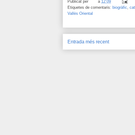
Publicat per
a
12:09
Etiquetes de comentaris:
biogràfic
,
cat
Vallès Oriental
Entrada més recent