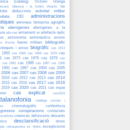
onica (catàleg)
Victorio Uranga
decans
Vilanova i la Geltrú
Vinaròs
Xile
activitat militar
tube
abduccions
administracions
tivitats CEI
bliques
aeronaus fantasma
agroglifs
rta
alienígenes
alienígenes a la
tura
armament
artefacte òptic
alta mar
art
ius
astronomia
astronàutica
avions
bibliogràfic
bases militars
es d'ovnis
biogràfic
lioteques i arxius
cas 1913
 1950
cas
cas 1965
cas 1968
cas 1970
1
cas 1973
cas 1976
cas 1979
cas
cas 1985
1
cas 1982
cas 1987
cas 1990
 1991
cas 1997
cas 2004
cas 2005
 2006
cas 2007
cas 2008
cas 2009
cas 2014
 2010
cas 2012
cas 2013
cas 2017
cas 2018
 2015
cas 2016
cas 2020
 2019
cas 2021
cas espai
cas explicat
rior
cas2010
talanofonia
catàlegs
cercles i
cinematogràfic
conferència
res
gressos
conspiracions
contactats
creences
defuncions
deixants
ocatòries
desclassificació
mics
drons
escepticisme
ada retrospectiva
es Vedrà