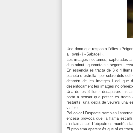
Una dona que respon a l’àlies «Peiga
a «ovni» i «Sabadell».
Les imatges nocturnes, capturades a
d’un minut i quaranta sis segons i recu
En essència es tracta de 3 o 4 llums
planeta o estrella– per sobre dels edi
desprèn de les imatges i del que di
desenfocament les imatges no ofereixen
Una de les 3 llums desapareix inicial
porta a pensar que potser es tracta 
restants, una deixa de veure’s una es
visible.
Pel color i l’aspecte semblen llanter
encesa provoca que la flama escalfi l
s'enlairi al cel. L’objecte es manté a l
El problema aparent és que si es trac