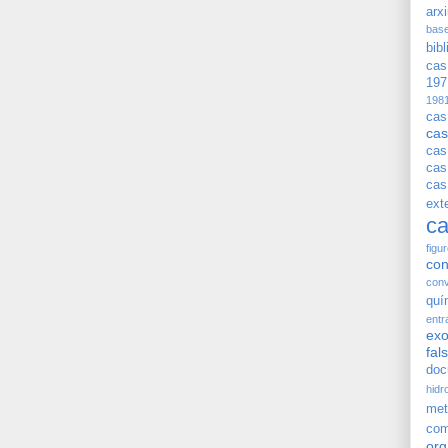
arx
bas
bib
cas
197
198
cas
cas
cas
cas
cas
exte
ca
figu
con
conv
quí
entr
exo
fal
doc
hidr
met
com
org