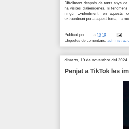
Difícilment després de tants anys de 
ha visites d'alienígenes, ni fenòmens
ningú. Evidentment, en aquests c
extraordinari per a aquest tema, i a m
Publicat per
a
19:10
Etiquetes de comentaris:
administraci
dimarts, 19 de novembre del 2024
Penjat a TikTok les i