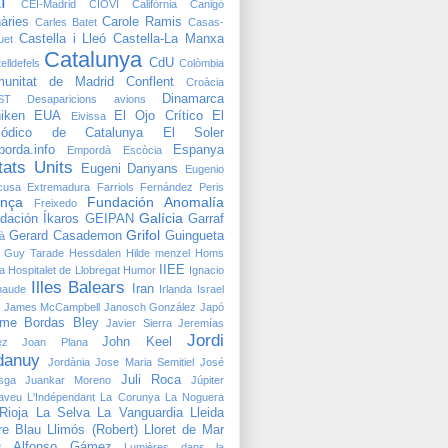
I
CEI-Madrid
CIOVI
Califòrnia
Canigó
àries
Carole Ramis
Carles Batet
Casas-
Castella i Lleó
Castella-La Manxa
uet
Catalunya
CdU
elldefels
Colòmbia
unitat de Madrid
Conflent
Croàcia
Dinamarca
ST
Desaparicions avions
iken
EUA
El Ojo Crítico
El
Eivissa
riódico de Catalunya
El Soler
orda.info
Espanya
Empordà
Escòcia
tats Units
Eugeni Danyans
Eugenio
cusa
Extremadura
Farriols
Fernández Peris
ança
Fundación Anomalía
Freixedo
Galícia
dación Íkaros
GEIPAN
Garraf
Grifol
Gerard Casademon
Guingueta
à
Guy Tarade
Hessdalen
Hilde menzel
Homs
IIEE
a
Hospitalet de Llobregat
Humor
Ignacio
Illes Balears
Iran
naude
Irlanda
Israel
James McCampbell
Janosch González
Japó
me Bordas Bley
Javier Sierra
Jeremías
Jordi
John Keel
ez
Joan Plana
danuy
Jordània
Jose Maria Semitiel
José
Juli Roca
sga
Juankar Moreno
Júpiter
taveu
L'Indépendant
La Corunya
La Noguera
Rioja
La Selva
La Vanguardia
Lleida
bre Blau
Llimós (Robert)
Lloret de Mar
is Alfonso Gámez
Lumières dans la