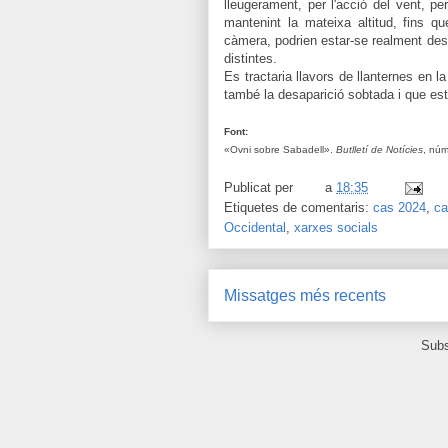
lleugerament, per l'acció del vent, 
mantenint la mateixa altitud, fins q
càmera, podrien estar-se realment despl
distintes.
Es tractaria llavors de llanternes en l
també la desaparició sobtada i que es
Font:
«Ovni sobre Sabadell».
Butlletí de Notícies
, núm
Publicat per
a
18:35
Etiquetes de comentaris:
cas 2024
,
ca
Occidental
,
xarxes socials
Missatges més recents
Subs