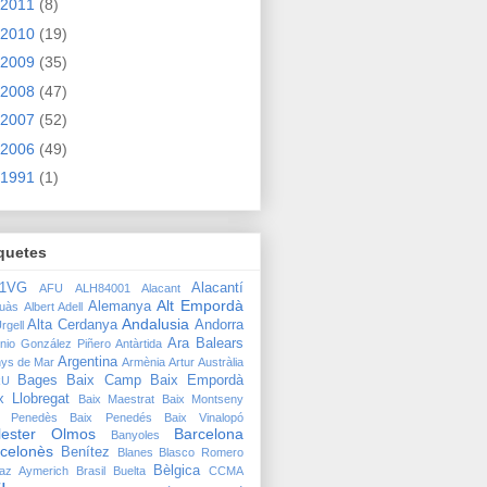
2011
(8)
2010
(19)
2009
(35)
2008
(47)
2007
(52)
2006
(49)
1991
(1)
quetes
91VG
Alacantí
AFU
ALH84001
Alacant
Alt Empordà
Alemanya
quàs
Albert Adell
Andalusia
Alta Cerdanya
Andorra
rgell
Ara Balears
nio González Piñero
Antàrtida
Argentina
nys de Mar
Armènia
Artur
Austràlia
Bages
Baix Camp
Baix Empordà
RU
x Llobregat
Baix Maestrat
Baix Montseny
x Penedès
Baix Penedés
Baix Vinalopó
lester Olmos
Barcelona
Banyoles
celonès
Benítez
Blanes
Blasco Romero
Bèlgica
raz Aymerich
Brasil
Buelta
CCMA