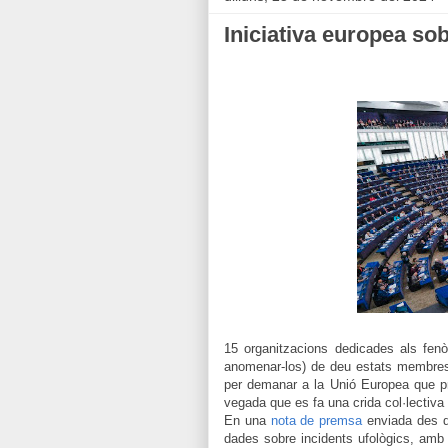
Iniciativa europea sob
15 organitzacions dedicades als fe
anomenar-los) de deu estats membres 
per demanar a la Unió Europea que p
vegada que es fa una crida col·lectiva
En una
nota de premsa
enviada des d
dades sobre incidents ufològics, amb ob