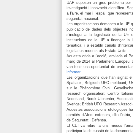
UAP suposen un greu problema per a l
investigació i innovació científica. S
a l'aire, el mar i l'espai, que represen
seguretat nacional.
Les organitzacions demanen a la UE que
publicació de dades dels objectes n
s'inclogui a la legislació de la UE 
institucions de la
UE
a finançar la 
temàtica; i a establir canals d'inter
legislatius recents als Estats Units.
Aquesta crida a l'acció, enviada al P
març de 2024 al Parlament Europeu, on
van tenir una oportunitat de presenta
informar
.
Les organitzacions que han signat 
Spatiaux; Belgisch UFO-meldpunt; UA
sur le Phénomène Ovni; Gesellsch
research organisation; Centro Italia
Nederland; Norsk Ufosenter; Associat
Sverige; British UFO Research Associa
Aquestes associacions ufològiques
ha
comitès d'
Afers exteriors;
d'Indústria,
de Seguretat i Defensa.
El CEI va rebre fa uns mesos l'ama
participar la discussió de la document