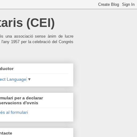
aris (CEI)
), és una associació sense ànim de lucre
 l'any 1957 per la celebració del Congrés
ductor
lect Language
▼
mulari per a declarar
servacions d'ovnis
és al formulari
ntacte