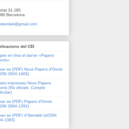
I
rtat 31.185
80 Barcelona
.stendek@gmail.com
licacions del CEI
geix en línia el darrer «Papers
vnis»
xar-se (PDF) Nous Papers d'Ovnis
SSN 2604-1405)
ies impresses Nous Papers
vnis (No oficials. Compte
ticular)
xar-se (PDF) Papers d'Ovnis
SSN 2604-1391)
xar-se (PDF) d'Stendek (eISSN
04-1383)