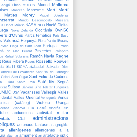
Mallorca
Madrid
;Canigó
Líban
MUFON
Mart
Martí
ises
Maresme
Manresa
Maties Morey
Miquel Boladeras
tserrat
Mundo Desconocido
Mussara
NASA
Nació Digital
us Lleget
Múrcia
NEO
Ovni66
uega
Occitània
Nova Zelanda
ers d'Ovnis
Parcs temàtics
País Basc
s Valencià
Perpinyà
Piera
Pla de l'Estany
Portugal
 d'Aro
Platja de Sant Joan
Prada
Projectes
mià de Mar
Priorat
Próspera
Regne
Ramón Navia
oz
Rafael Subirana
t
Rosselló
Roswell
Reus
Ribera
Roses
SETI
Sabadell
sia
SIGMA
Salvador Díez
 Andreu de Llavaneres
Sant Boi de Llobregat
Sant Feliu de Codines
 Celoni
Sant Cugat
Satèl·lits
Segrià
a Eulàlia
Santa Pola
Suïssa
r.cat
Sàpiens
Síria
Telstar
Tunguska
UMMO
Vacarisses
Vallespir
Vallès
USA
idental
Vallès Oriental
Venus
Veneçuela
onica (catàleg)
Victorio Uranga
decans
Vilanova i la Geltrú
Vinaròs
Xile
activitat militar
tube
abduccions
administracions
tivitats CEI
bliques
aeronaus fantasma
agroglifs
rta
alienígenes
alienígenes a la
tura
armament
artefacte òptic
alta mar
art