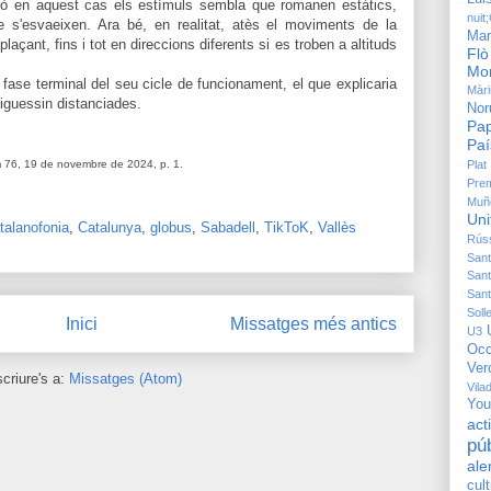
però en aquest cas els estímuls sembla que romanen estàtics,
nuit
ue s'esvaeixen. Ara bé, en realitat, atès el moviments de la
Man
açant, fins i tot en direccions diferents si es troben a altituds
Flò
Mon
a fase terminal del seu cicle de funcionament, el que explicaria
Màri
tiguessin distanciades.
Nor
Pap
Paí
Plat
 76, 19 de novembre de 2024, p. 1.
Pre
Muñ
Uni
talanofonia
,
Catalunya
,
globus
,
Sabadell
,
TikToK
,
Vallès
Rús
Sant
Sant
Sant
Solle
Inici
Missatges més antics
U3
Occ
Ver
criure's a:
Missatges (Atom)
Vila
You
ac
pú
ale
cul