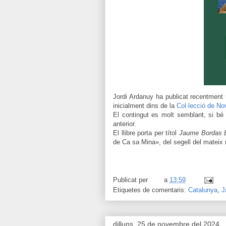
Jordi Ardanuy ha publicat recentment
inicialment dins de la
Col·lecció de No
El contingut es molt semblant, si bé
anterior.
El llibre porta per títol
Jaume Bordas Bl
de Ca sa Mina», del segell del matei
Publicat per
a
13:59
Etiquetes de comentaris:
Catalunya
,
J
dilluns, 25 de novembre del 2024