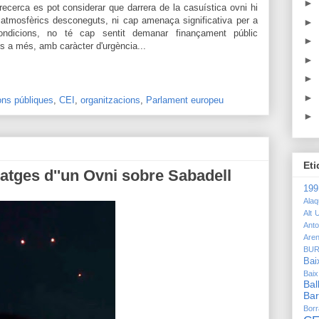
►
recerca es pot considerar que darrera de la casuística ovni hi
 atmosfèrics desconeguts, ni cap amenaça significativa per a
►
ondicions, no té cap sentit demanar finançament públic
►
és a més, amb caràcter d'urgència...
►
►
►
ons públiques
,
CEI
,
organitzacions
,
Parlament europeu
►
Eti
matges d''un Ovni sobre Sabadell
19
Ala
Alt U
Anto
Are
BU
Bai
Bai
Bal
Bar
Bor