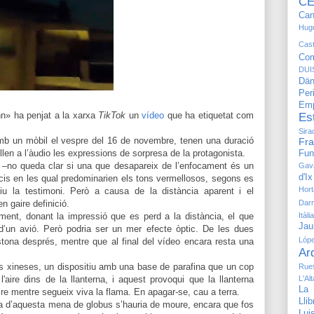
CE
Can
Hug
Cast
Com
DUI
Dän
Pe
Emp
nn» ha penjat a la xarxa
TikTok
un
vídeo
que ha etiquetat com
Es
Sira
mb un mòbil el vespre del 16 de novembre, tenen una duració
Fr
llen a l’àudio les expressions de sorpresa de la protagonista.
Fun
 –no queda clar si una que desapareix de l’enfocament és un
Gav
d'Ix
ficis en les qual predominarien els tons vermellosos, segons es
Hort
u la testimoni. Però a causa de la distància aparent i el
Dar
 gaire definició.
Itàlia
ment, donant la impressió que es perd a la distància, el que
Jau
d’un avió. Però podria ser un mer efecte òptic. De les dues
Lóp
tona després, mentre que al final del vídeo encara resta una
Ar
nes xineses, un dispositiu amb una base de parafina que un cop
Rue
L'Al
'aire dins de la llanterna, i aquest provoqui que la llanterna
La 
'aire mentre segueix viva la flama. En apagar-se, cau a terra.
Lli
ta d’aquesta mena de globus s’hauria de moure, encara que fos
Lu