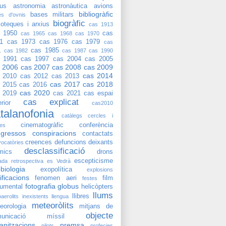
ius
astronomia
astronàutica
avions
bibliogràfic
bases militars
es d'ovnis
biogràfic
lioteques i arxius
cas 1913
 1950
cas
cas 1965
cas 1968
cas 1970
1
cas 1973
cas 1976
cas 1979
cas
cas 1985
1
cas 1982
cas 1987
cas 1990
 1991
cas 1997
cas 2004
cas 2005
 2006
cas 2007
cas 2008
cas 2009
cas 2014
 2010
cas 2012
cas 2013
cas 2017
cas 2018
 2015
cas 2016
cas 2020
 2019
cas 2021
cas espai
cas explicat
rior
cas2010
talanofonia
catàlegs
cercles i
cinematogràfic
conferència
res
gressos
conspiracions
contactats
creences
defuncions
deixants
ocatòries
desclassificació
mics
drons
escepticisme
ada retrospectiva
es Vedrà
biologia
exopolítica
explosions
sificacions
fenomen aeri
film
festes
fotografia
globus
umental
helicòpters
llums
llibres
oaerolits
inexistents
llengua
meteoròlits
eorologia
mitjans de
objecte
unicació
míssil
anitzacions
premsa
pilots
profecies