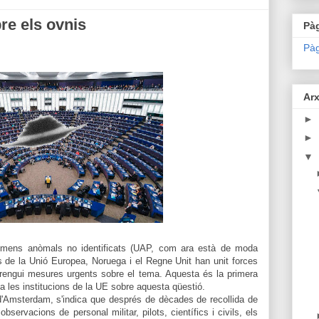
re els ovnis
Pà
Pàg
Arx
►
►
▼
nòmens anòmals no identificats (UAP, com ara està de moda
de la Unió Europea, Noruega i el Regne Unit han unit forces
rengui mesures urgents sobre el tema. Aquesta és la primera
 a les institucions de la UE sobre aquesta qüestió.
'Amsterdam, s'indica que després de dècades de recollida de
servacions de personal militar, pilots, científics i civils, els