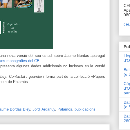
CE
Apa
080
cei
Pub
Lle
 una nova versió del seu estudi sobre Jaume Bordas aparegut
d'O
ves monografies del CEI
.
 presenta algunes dades addicionals no incloses en la versió
Bai
(eI
ey: Contactat i guaridor
i forma part de la col·lecció «Papers
x nom de Palamós.
Còp
d'O
par
Bai
(eI
aume Bordas Bley
,
Jordi Ardanuy
,
Palamós
,
publicacions
Bai
26