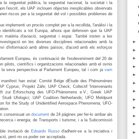
a seguretat pública, la seguretat nacional, la societat i la
egon l'escrit, els UAP inclouen objectes inexplicables observats
tarien riscos per a la seguretat del vol i possibles problemes de
 implementi un procés complet per a la recollida, l'anàlisi i la
o identificats a tot Europa, alhora que defensen que la UAP
en matèria d'aviació, seguretat i espai. També insten a les
►
investigació en les diverses disciplines relacionades amb la
canvi d'informació amb altres països, d'acord amb els esforços
►
►
arlament Europeu, és continuació de l'esdeveniment del 20 de
 pilots, científics i organitzacions relacionades amb el ovnis
►
r la seva perspectiva al Parlament Europeu, tal i com ja
vam
►
el manifest han estat: Comité Belge dÉtude des Phénomènes
►
P Cyprus; Projekt Záře; UAP Check; Collectif 'Intervenants
►
aft zur Erforschung des UFO-Phänomens e.V.; Greek UAP
no Studi Ufologici; UAP Coalition Netherlands; UFO Meldpunt
►
ion for the Study of Unidentified Aerospace Phenomena; UFO-
►
tion.
n consensuat un
document
de 24 pàgines per fer-lo arribar als
►
 recerca i energia; de Transports i turisme; i a la Subcomissió
►
ble invitació de
Edoardo Russo
d'adherir-se a la iniciativa i
►
ació, però no va poder ser acceptada.