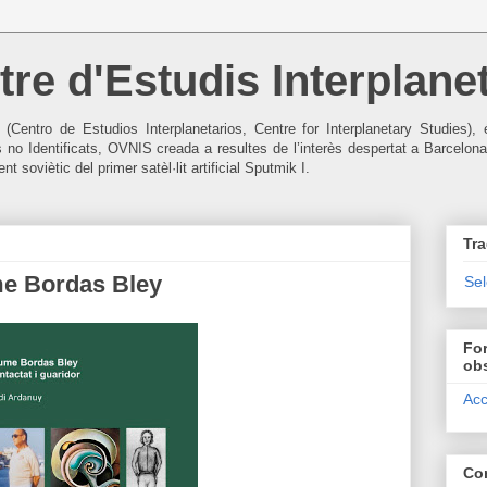
re d'Estudis Interplanet
I (Centro de Estudios Interplanetarios, Centre for Interplanetary Studies
s no Identificats, OVNIS creada a resultes de l’interès despertat a Barcelona
t soviètic del primer satèl·lit artificial Sputmik I.
Tra
me Bordas Bley
Se
For
ob
Acc
Co