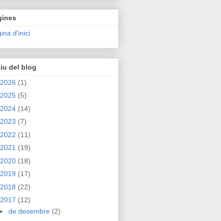
gines
ina d'inici
iu del blog
2026
(1)
2025
(5)
2024
(14)
2023
(7)
2022
(11)
2021
(19)
2020
(18)
2019
(17)
2018
(22)
2017
(12)
►
de desembre
(2)