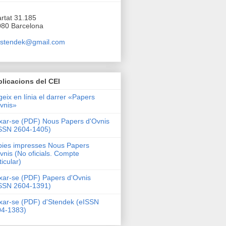
I
rtat 31.185
80 Barcelona
.stendek@gmail.com
licacions del CEI
geix en línia el darrer «Papers
vnis»
xar-se (PDF) Nous Papers d'Ovnis
SSN 2604-1405)
ies impresses Nous Papers
vnis (No oficials. Compte
ticular)
xar-se (PDF) Papers d'Ovnis
SSN 2604-1391)
xar-se (PDF) d'Stendek (eISSN
04-1383)