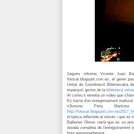
Segons informa Vicente Juan Bal
fotocat.blogspot.com.es, el gener pa
Unitat de Coordinació Bibliotecària d
espanyol, gestor de la
biblioteca virtu
Al correu li remetia un vídeo que s'havi
Es tracta d'un enregistrament realitza
n'Antonio Petry Martí
http://fotocat.blogspot.com.es/2017_0
el·líptica reflectida al núvols i que es 
Ballester Olmos narrà que es va posar
durada completa de l'enregistrament e
hora aproximadament.