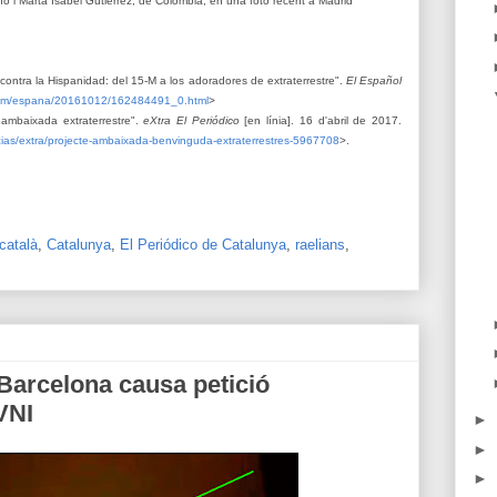
o i Marta Isabel Gutiérrez, de Colòmbia, en una foto recent a Madrid
contra la Hispanidad: del 15-M a los adoradores de extraterrestre".
El Español
.com/espana/20161012/162484491_0.html
>
 ambaixada extraterrestre".
eXtra El Periódico
[en línia]. 16 d'abril de 2017.
ticias/extra/projecte-ambaixada-benvinguda-extraterrestres-5967708
>.
català
,
Catalunya
,
El Periódico de Catalunya
,
raelians
,
Barcelona causa petició
VNI
►
►
►