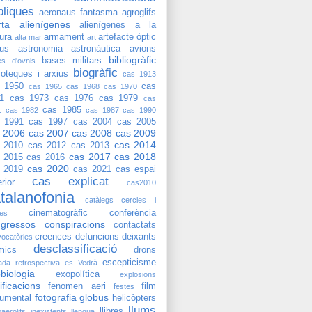
bliques
aeronaus fantasma
agroglifs
rta
alienígenes
alienígenes a la
tura
armament
artefacte òptic
alta mar
art
ius
astronomia
astronàutica
avions
bibliogràfic
bases militars
es d'ovnis
biogràfic
lioteques i arxius
cas 1913
 1950
cas
cas 1965
cas 1968
cas 1970
1
cas 1973
cas 1976
cas 1979
cas
cas 1985
1
cas 1982
cas 1987
cas 1990
 1991
cas 1997
cas 2004
cas 2005
 2006
cas 2007
cas 2008
cas 2009
cas 2014
 2010
cas 2012
cas 2013
cas 2017
cas 2018
 2015
cas 2016
cas 2020
 2019
cas 2021
cas espai
cas explicat
rior
cas2010
talanofonia
catàlegs
cercles i
cinematogràfic
conferència
res
gressos
conspiracions
contactats
creences
defuncions
deixants
ocatòries
desclassificació
mics
drons
escepticisme
ada retrospectiva
es Vedrà
biologia
exopolítica
explosions
sificacions
fenomen aeri
film
festes
fotografia
globus
umental
helicòpters
llums
llibres
oaerolits
inexistents
llengua