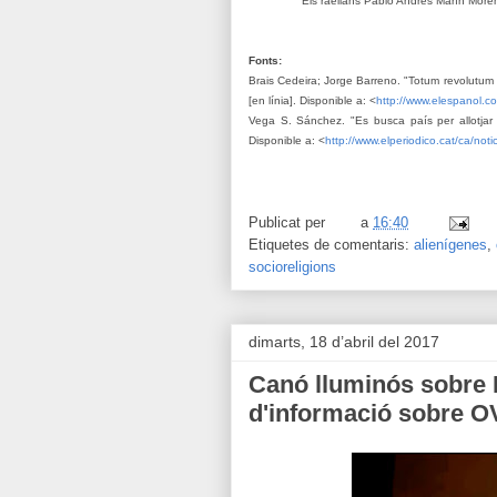
Els raelians Pablo Andrés Marín Moren
Fonts:
Brais Cedeira; Jorge Barreno. "
Totum revolutum 
[en línia]. Disponible a: <
http://www.elespanol
Vega S. Sánchez. "
Es busca país per allotjar
Disponible a: <
http://www.elperiodico.cat/ca/no
Publicat per
a
16:40
Etiquetes de comentaris:
alienígenes
,
socioreligions
dimarts, 18 d’abril del 2017
Canó lluminós sobre 
d'informació sobre O