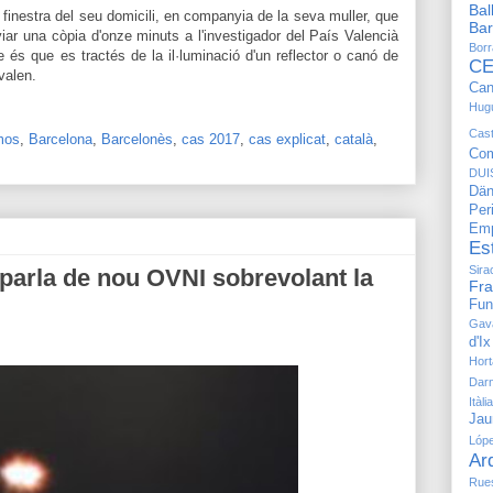
Bal
finestra del seu domicili, en companyia de la seva muller, que
Bar
viar una còpia d'onze minuts a l'investigador del País Valencià
Bor
 és que es tractés de la il·luminació d'un reflector o canó de
CE
valen.
Can
Hug
Cast
mos
,
Barcelona
,
Barcelonès
,
cas 2017
,
cas explicat
,
català
,
Com
DUI
Dän
Pe
Emp
Es
Sira
 parla de nou OVNI sobrevolant la
Fr
Fun
Gav
d'Ix
Hort
Dar
Itàlia
Jau
Lóp
Ar
Rue