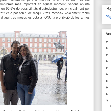
compromís més important en aquest moment, segons apunta
té un 99,5% de possibilitats d’autodestruir-se, principalment per
Pà
strucció pot tenir lloc d’aquí «tres mesos». «Solament tenim
Pàg
è d’aquí tres mesos es vota a l’ONU la prohibició de les armes
Arx
►
►
►
►
►
►
►
►
►
▼