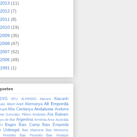
2013
(11)
2012
(7)
2011
(8)
2010
(19)
2009
(35)
2008
(47)
2007
(52)
2006
(49)
1991
(1)
quetes
91VG
Alacantí
AFU
ALH84001
Alacant
Alt Empordà
Alemanya
quàs
Albert Adell
Andalusia
Alta Cerdanya
Andorra
rgell
Ara Balears
nio González Piñero
Antàrtida
Argentina
nys de Mar
Armènia
Artur
Austràlia
Bages
Baix Camp
Baix Empordà
RU
x Llobregat
Baix Maestrat
Baix Montseny
x Penedès
Baix Penedés
Baix Vinalopó