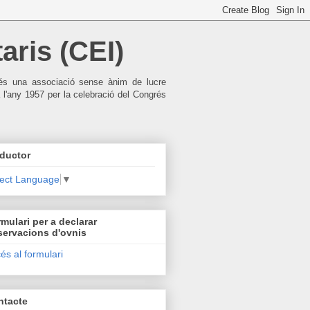
aris (CEI)
), és una associació sense ànim de lucre
 l'any 1957 per la celebració del Congrés
ductor
lect Language
▼
mulari per a declarar
servacions d'ovnis
és al formulari
ntacte