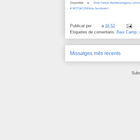
Disponible a: <
http://www.diaridetarragona.com/r
#.WOTjkCGWlmw.facebook
>.
Publicat per
a
16:52
Etiquetes de comentaris:
Baix Camp
,
Missatges més recents
Subs