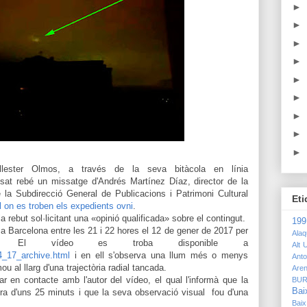
►
►
►
►
►
►
►
►
►
lester Olmos, a través de la seva bitàcola en línia
ssat rebé un missatge d'Andrés Martínez Díaz, director de la
e la Subdirecció General de Publicacions i Patrimoni Cultural
Eti
al on es troben els expedients ovni
.
a rebut sol·licitant una «opinió qualificada» sobre el contingut.
19
t a Barcelona entre les 21 i 22 hores el 12 de gener de 2017 per
Ala
nez. El vídeo es troba disponible a
Alt U
4_17_archive.html
i en ell s'observa una llum més o menys
Anto
mou al llarg d'una trajectòria radial tancada.
Are
 en contacte amb l'autor del vídeo, el qual l'informà que la
BU
Bai
ra d'uns 25 minuts i que la seva observació visual fou d'una
Bai