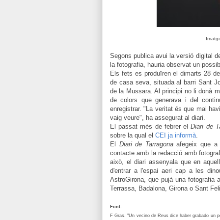
Imatge
Segons publica avui la versió digital 
la fotografia, hauria observat un pos
Els fets es produïren el dimarts 28 de
de casa seva, situada al barri Sant Jo
de la Mussara. Al principi no li donà m
de colors que generava i del conti
enregistrar. "La veritat és que mai ha
vaig veure", ha assegurat al diari.
El passat més de febrer el
Diari de 
sobre la qual el
CEI ja informà
.
El
Diari de Tarragona
afegeix que
a
contacte amb
la redacció
amb fotogra
això, el diari assenyala que en aquel
d'entrar a l'espai aeri cap a les
dino
AstroGirona, que
pujà
una fotografia
Terrassa, Badalona, Girona o Sant Fel
Font:
F Gras. "Un vecino de Reus dice haber grabado un 