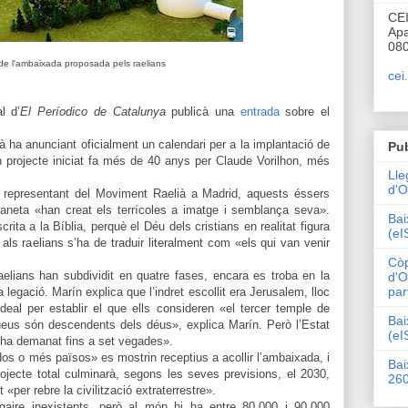
CE
Apa
080
de l'ambaixada proposada pels raelians
cei
l d’
El Períodico de Catalunya
publicà una
entrada
sobre el
ià ha anunciant oficialment un calendari per a la implantació de
Pub
un projecte iniciat fa més de 40 anys per Claude Vorilhon, més
Lle
d'O
representant del Moviment Raelià a Madrid, aquests éssers
 planeta «han creat els terrícoles a imatge i semblança seva».
Bai
ita a la Bíblia, perquè el Déu dels cristians en realitat figura
(eI
 als raelians s’ha de traduir literalment com «els qui van venir
Còp
aelians han subdividit en quatre fases, encara es troba en la
d'O
par
la legació. Marín explica que l’indret escollit era Jerusalem, lloc
 ideal per establir el que ells consideren «el tercer temple de
Bai
 jueus són descendents dels déus», explica Marín. Però l’Estat
(eI
hi ha demanat fins a set vegades».
os o més països» es mostrin receptius a acollir l’ambaixada, i
Bai
ojecte total culminarà, segons les seves previsions, el 2030,
26
«per rebre la civilització extraterrestre».
aire inexistents, però al món hi ha entre 80.000 i 90.000