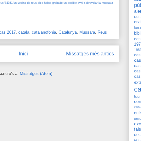
eus/84981/un-vecino-de-reus-dice-haber-grabado-un-posible-ovni-sobrevolar-la-mussara-
pú
ale
cul
arx
bas
cas 2017
,
català
,
catalanofonia
,
Catalunya
,
Mussara
,
Reus
bib
cas
197
198
Inici
Missatges més antics
cas
cas
cas
cas
criure's a:
Missatges (Atom)
cas
exte
ca
figu
con
conv
quí
entr
exo
fal
doc
hidr