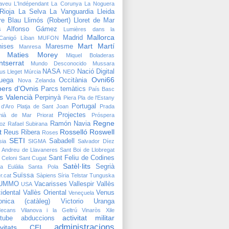
taveu
L'Indépendant
La Corunya
La Noguera
Rioja
La Selva
La Vanguardia
Lleida
bre Blau
Llimós (Robert)
Lloret de Mar
is Alfonso Gámez
Lumières dans la
Mallorca
Madrid
;Canigó
Líban
MUFON
Mart
Martí
ises
Maresme
Manresa
Maties Morey
Miquel Boladeras
tserrat
Mundo Desconocido
Mussara
NASA
Nació Digital
us Lleget
Múrcia
NEO
Ovni66
uega
Occitània
Nova Zelanda
ers d'Ovnis
Parcs temàtics
País Basc
s Valencià
Perpinyà
Piera
Pla de l'Estany
Portugal
 d'Aro
Platja de Sant Joan
Prada
Projectes
mià de Mar
Priorat
Próspera
Regne
Ramón Navia
oz
Rafael Subirana
t
Rosselló
Roswell
Reus
Ribera
Roses
SETI
Sabadell
sia
SIGMA
Salvador Díez
 Andreu de Llavaneres
Sant Boi de Llobregat
Sant Feliu de Codines
 Celoni
Sant Cugat
Satèl·lits
Segrià
a Eulàlia
Santa Pola
Suïssa
r.cat
Sàpiens
Síria
Telstar
Tunguska
UMMO
Vacarisses
Vallespir
Vallès
USA
idental
Vallès Oriental
Venus
Veneçuela
onica (catàleg)
Victorio Uranga
decans
Vilanova i la Geltrú
Vinaròs
Xile
activitat militar
tube
abduccions
administracions
tivitats CEI