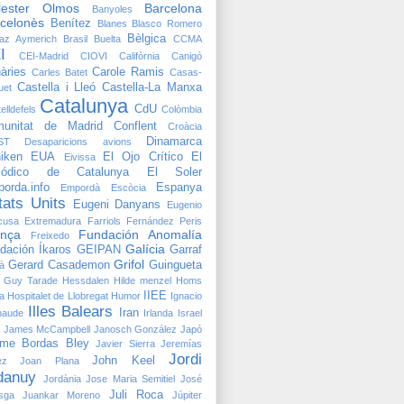
lester Olmos
Barcelona
Banyoles
celonès
Benítez
Blanes
Blasco Romero
Bèlgica
raz Aymerich
Brasil
Buelta
CCMA
I
CEI-Madrid
CIOVI
Califòrnia
Canigó
àries
Carole Ramis
Carles Batet
Casas-
Castella i Lleó
Castella-La Manxa
uet
Catalunya
CdU
elldefels
Colòmbia
unitat de Madrid
Conflent
Croàcia
Dinamarca
ST
Desaparicions avions
iken
EUA
El Ojo Crítico
El
Eivissa
riódico de Catalunya
El Soler
orda.info
Espanya
Empordà
Escòcia
tats Units
Eugeni Danyans
Eugenio
cusa
Extremadura
Farriols
Fernández Peris
ança
Fundación Anomalía
Freixedo
Galícia
dación Íkaros
GEIPAN
Garraf
Grifol
Gerard Casademon
Guingueta
à
Guy Tarade
Hessdalen
Hilde menzel
Homs
IIEE
a
Hospitalet de Llobregat
Humor
Ignacio
Illes Balears
Iran
naude
Irlanda
Israel
James McCampbell
Janosch González
Japó
me Bordas Bley
Javier Sierra
Jeremías
Jordi
John Keel
ez
Joan Plana
danuy
Jordània
Jose Maria Semitiel
José
Juli Roca
sga
Juankar Moreno
Júpiter