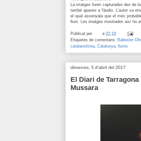
La imatges foren capturades des de la 
també apareix a l'àudio. L'autor va en
el qual assenyala que el més probable
llum. Les imatges mostrades així ho a
Publicat per
a
02:19
Etiquetes de comentaris:
Ballester Ol
catalanofonia
,
Catalunya
,
llums
dimecres, 5 d’abril del 2017
El Diari de Tarragona
Mussara