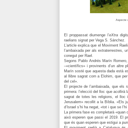
Aspecte 
El proppassat diumenge l’
eXtra
digita
raelians signat per Vega S. Sánchez.
L’article explica que el Moviment Rael
l’ambaixada per als extraterrestres, 
conegut per Rael.
Segons Pablo Andrés Marín Romero, 
–«científics» i provinents d’un altre
Marín sosté que aquesta dada està escr
al llibre sagrat com a Elohim, que per
del cel».
El projecte de l’ambaixada, que els r
primera: l’elecció del lloc que acollirà 
sagrat de totes les religions, el lloc
Jerusalem» recollit a la Bíblia. «Els
d’Israel s’hi ha negat, «tot i que se l’
La primera fase es completarà «quan d
això esperen que passi el 2019. El pr
que és quan esperen que estigui a punt 
El moviment raelià a Catalunya és g