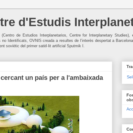
re d'Estudis Interplanet
I (Centro de Estudios Interplanetarios, Centre for Interplanetary Studies
s no Identificats, OVNIS creada a resultes de l’interès despertat a Barcelona
t soviètic del primer satèl·lit artificial Sputmik I.
Tra
 cercant un país per a l'ambaixada
Se
For
ob
Acc
Co