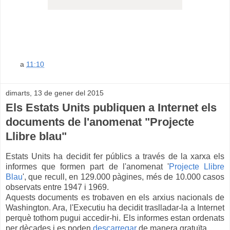
a
11:10
dimarts, 13 de gener del 2015
Els Estats Units publiquen a Internet els
documents de l'anomenat "Projecte
Llibre blau"
Estats
Units ha
decidit
fer
públics a través
de
la
xarxa
els
informes
que formen part de
l'anomenat
'
Projecte
Llibre
Blau
',
que recull
,
en
129.000
pàgines
, més de
10.000
casos
observats
entre
1947
i
1969.
Aquests
documents
es
trobaven
en els
arxius
nacionals
de
Washington
.
Ara,
l'Executiu ha
decidit
traslladar-la
a Internet
perquè
tothom pugui
accedir-hi
.
Els
informes
estan
ordenats
per dècades
i
es
poden
descarregar
de
manera gratuïta.