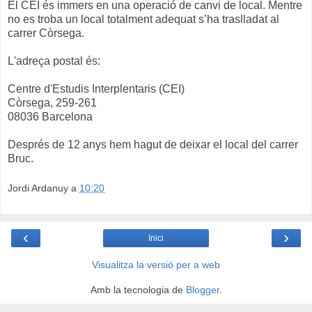
El CEI és immers en una operació de canvi de local. Mentre
no es troba un local totalment adequat s’ha traslladat al
carrer Còrsega.
L'adreça postal és:
Centre d'Estudis Interplentaris (CEI)
Còrsega, 259-261
08036 Barcelona
Després de 12 anys hem hagut de deixar el local del carrer
Bruc.
Jordi Ardanuy
a
10:20
‹
›
Inici
Visualitza la versió per a web
Amb la tecnologia de
Blogger
.