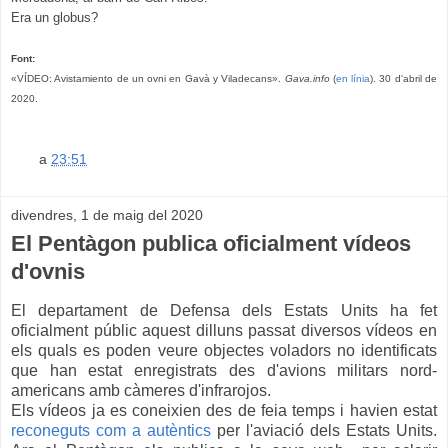
Era un globus?
Font:
«VÍDEO: Avistamiento de un ovni en Gavà y Viladecans».
Gava.info
(
en línia
). 30 d'abril de
2020.
a
23:51
divendres, 1 de maig del 2020
El Pentàgon publica oficialment vídeos
d'ovnis
El departament de Defensa dels Estats Units ha fet
oficialment públic aquest dilluns passat diversos vídeos en
els quals es poden veure objectes voladors no identificats
que han estat enregistrats des d'avions militars nord-
americans amb càmeres d'infrarojos.
Els vídeos ja es coneixien des de feia temps i havien estat
reconeguts com a autèntics
per l'aviació dels Estats Units.