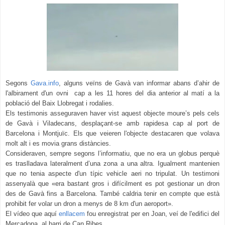
Segons
Gava.info
, alguns veïns de Gavà van informar abans d’ahir de
l'albirament d'un ovni cap a les 11 hores del dia anterior al matí a la
població del Baix Llobregat i
rodalies.
Els testimonis asseguraven haver vist aquest objecte moure’s pels cels
de Gavà i Viladecans, desplaçant-se amb rapidesa cap al port de
Barcelona i Montjuïc. Els que veieren l'objecte destacaren que volava
molt alt i es movia grans distàncies.
Consideraven, sempre segons l’informatiu, que no era un globus perquè
es traslladava lateralment d’una zona a una altra. Igualment mantenien
que no tenia aspecte d'un típic
vehicle aeri no tripulat
. Un testimoni
assenyalà que «era bastant gros i difícilment es pot gestionar un dron
des de Gavà fins a Barcelona. També caldria tenir en compte que està
prohibit fer volar un dron a menys de 8 km d'un aeroport».
El vídeo que aquí
enllacem
fou enregistrat per en Joan, veí de l'edifici del
Mercadona, al barri de Can Ribes.