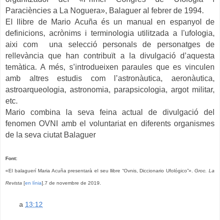
Paraciències a La Noguera», Balaguer al febrer de 1994.
El llibre de Mario Acuña és un manual en espanyol de
definicions, acrònims i terminologia utilitzada a l'ufologia,
aixi com una selecció personals de personatges de
rellevància que han contribuït a la divulgació d’aquesta
temàtica. A més, s’introdueixen paraules que es vinculen
amb altres estudis com l’astronàutica, aeronàutica,
astroarqueologia, astronomia, parapsicologia, argot militar,
etc.
Mario combina la seva feina actual de divulgació del
fenomen OVNI amb el voluntariat en diferents organismes
de la seva ciutat Balaguer
Font:
«El balaguerí Maria Acuña presentarà el seu llibre “Ovnis, Diccionario Ufológico”».
Groc. La
Revista
[
en línia
].7 de novembre de 2019.
a
13:12