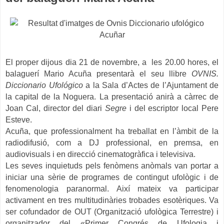
El proper dijous dia 21 de novembre, a les 20.00 hores, el
balaguerí Mario Acuña presentarà el seu llibre
OVNIS.
Diccionario Ufológico
a la Sala d’Actes de l’Ajuntament de
la capital de la Noguera.
La presentació anirà a càrrec de
Joan Cal, director del diari
Segre
i del escriptor local Pere
Esteve.
Acuña, que professionalment ha treballat en l’àmbit de la
radiodifusió, com a DJ professional, en premsa, en
audiovisuals i en direcció cinematogràfica i televisiva.
Les seves inquietuds pels fenòmens anòmals van portar a
iniciar una sèrie de programes de contingut ufològic i de
fenomenologia paranormal. Així mateix va participar
activament en tres multitudinàries trobades esotèriques. Va
ser cofundador de OUT (Organització ufològica Terrestre) i
organitzador del «Primer Congrés de Ufologia i