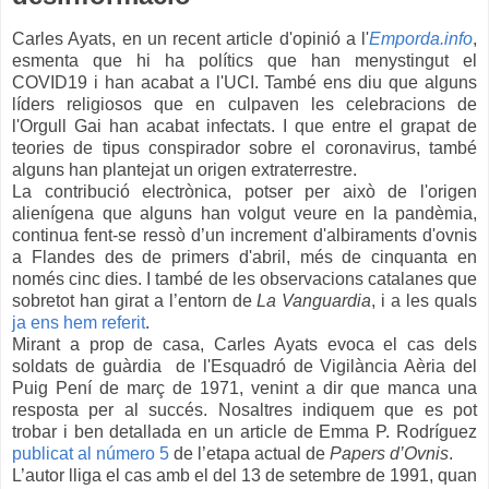
Carles Ayats, en un recent article d'opinió a l'
Emporda.info
,
esmenta que hi ha polítics que han menystingut el
COVID19 i han acabat a l'UCI. També ens diu que alguns
líders religiosos que en culpaven les celebracions de
l'Orgull Gai han acabat infectats. I que entre el grapat de
teories de tipus conspirador sobre el coronavirus, també
alguns han plantejat un origen extraterrestre.
La contribució electrònica, potser per això de l'origen
alienígena que alguns han volgut veure en la pandèmia,
continua fent-se ressò d’un increment d'albiraments d'ovnis
a Flandes des de primers d'abril, més de cinquanta en
només cinc dies. I també de les observacions catalanes que
sobretot han girat a l’entorn de
La Vanguardia
, i a les quals
ja ens hem referit
.
Mirant a prop de casa, Carles Ayats evoca el cas dels
soldats de guàrdia de l'Esquadró de Vigilància Aèria del
Puig Pení de març de 1971, venint a dir que manca una
resposta per al succés. Nosaltres indiquem que es pot
trobar i ben detallada en un article de Emma P. Rodríguez
publicat al número 5
de l’etapa actual de
Papers d’Ovnis
.
L’autor lliga el cas amb el del 13 de setembre de 1991, quan